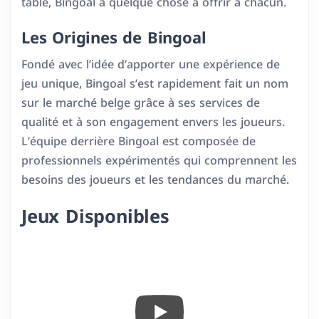
table, Bingoal a quelque chose à offrir à chacun.
Les Origines de Bingoal
Fondé avec l’idée d’apporter une expérience de
jeu unique, Bingoal s’est rapidement fait un nom
sur le marché belge grâce à ses services de
qualité et à son engagement envers les joueurs.
L’équipe derrière Bingoal est composée de
professionnels expérimentés qui comprennent les
besoins des joueurs et les tendances du marché.
Jeux Disponibles