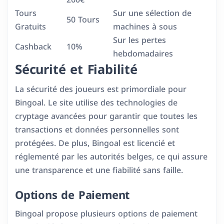
Tours
Sur une sélection de
50 Tours
Gratuits
machines à sous
Sur les pertes
Cashback
10%
hebdomadaires
Sécurité et Fiabilité
La sécurité des joueurs est primordiale pour
Bingoal. Le site utilise des technologies de
cryptage avancées pour garantir que toutes les
transactions et données personnelles sont
protégées. De plus, Bingoal est licencié et
réglementé par les autorités belges, ce qui assure
une transparence et une fiabilité sans faille.
Options de Paiement
Bingoal propose plusieurs options de paiement