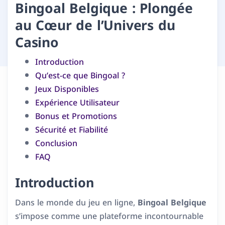
Bingoal Belgique : Plongée
au Cœur de l’Univers du
Casino
Introduction
Qu’est-ce que Bingoal ?
Jeux Disponibles
Expérience Utilisateur
Bonus et Promotions
Sécurité et Fiabilité
Conclusion
FAQ
Introduction
Dans le monde du jeu en ligne,
Bingoal Belgique
s’impose comme une plateforme incontournable