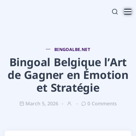
BINGOALBE.NET
Bingoal Belgique l’Art
de Gagner en Émotion
et Stratégie
March 5, 2026
0 Comments