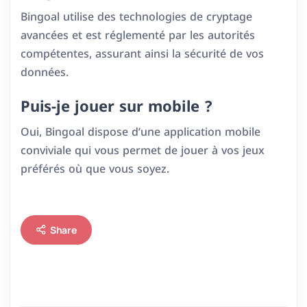
Bingoal utilise des technologies de cryptage
avancées et est réglementé par les autorités
compétentes, assurant ainsi la sécurité de vos
données.
Puis-je jouer sur mobile ?
Oui, Bingoal dispose d’une application mobile
conviviale qui vous permet de jouer à vos jeux
préférés où que vous soyez.
Share