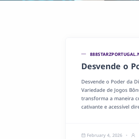
888STARZPORTUGAL.
Desvende o Po
Desvende o Poder da Div
Variedade de Jogos Bôn
transforma a maneira c
cativante e acessível d
February 4, 2026