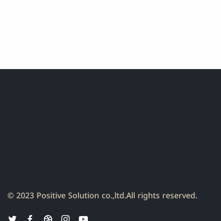
© 2023 Positive Solution co.,ltd.
All rights reserved.