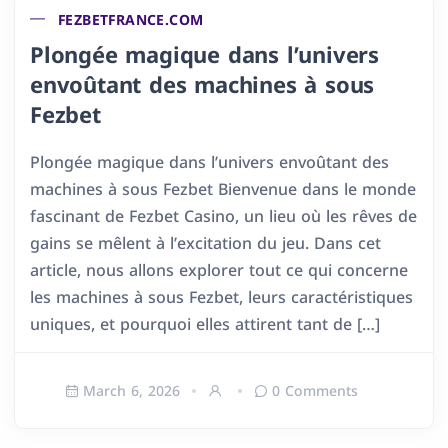
FEZBETFRANCE.COM
Plongée magique dans l’univers
envoûtant des machines à sous
Fezbet
Plongée magique dans l’univers envoûtant des
machines à sous Fezbet Bienvenue dans le monde
fascinant de Fezbet Casino, un lieu où les rêves de
gains se mêlent à l’excitation du jeu. Dans cet
article, nous allons explorer tout ce qui concerne
les machines à sous Fezbet, leurs caractéristiques
uniques, et pourquoi elles attirent tant de […]
March 6, 2026
0 Comments