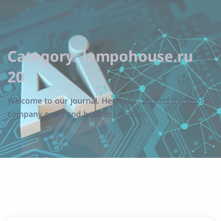
Category:
lampohouse.ru
20
Welcome to our journal. Here you can find the latest
company news and business articles.