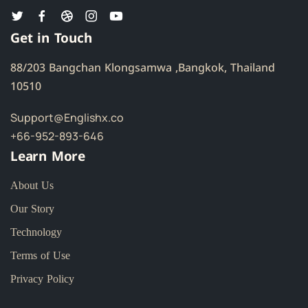
Get in Touch
88/203 Bangchan Klongsamwa ,Bangkok, Thailand
10510
Support@Englishx.co
+66-952-893-646
Learn More
About Us
Our Story
Technology
Terms of Use
Privacy Policy