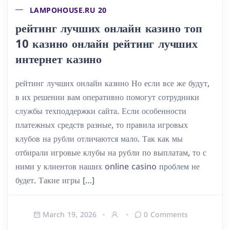
LAMPOHOUSE.RU 20
рейтинг лучших онлайн казино топ
10 казино онлайн рейтинг лучших
интернет казино
рейтинг лучших онлайн казино Но если все же будут,
в их решении вам оперативно помогут сотрудники
службы техподдержки сайта. Если особенности
платежных средств разные, то правила игровых
клубов на рубли отличаются мало. Так как мы
отбирали игровые клубы на рубли по выплатам, то с
ними у клиентов наших online casino проблем не
будет. Такие игры […]
March 19, 2026
0 Comments