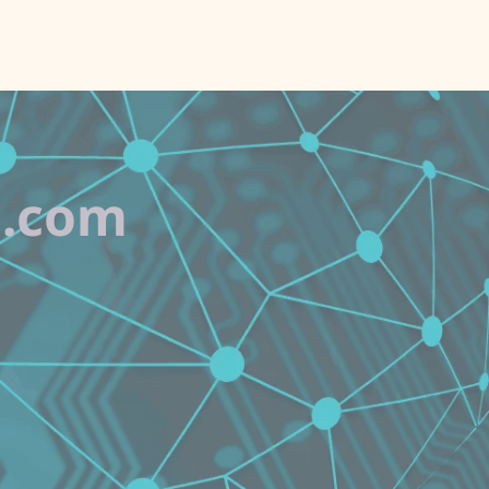
a.com