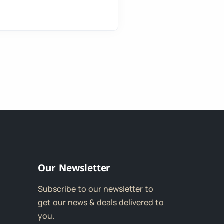
Our Newsletter
Subscribe to our newsletter to
get our news & deals delivered to
you.