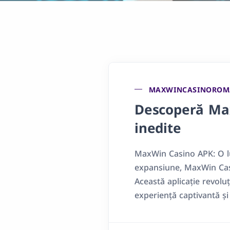
MAXWINCASINOROM
Descoperă Max
inedite
MaxWin Casino APK: O lu
expansiune, MaxWin Casi
Această aplicație revolu
experiență captivantă și 