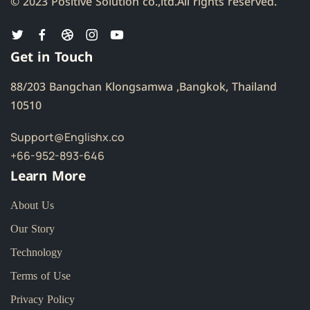
© 2023 Positive Solution co.,ltd.
All rights reserved.
Get in Touch
88/203 Bangchan Klongsamwa ,Bangkok, Thailand
10510
Support@Englishx.co
+66-952-893-646
Learn More
About Us
Our Story
Technology
Terms of Use
Privacy Policy