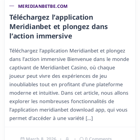
MERIDIANBETBE.COM
Téléchargez l’application
Meridianbet et plongez dans
l’action immersive
Téléchargez l’application Meridianbet et plongez
dans l’action immersive Bienvenue dans le monde
captivant de Meridianbet Casino, où chaque
joueur peut vivre des expériences de jeu
inoubliables tout en profitant d’une plateforme
moderne et intuitive. Dans cet article, nous allons
explorer les nombreuses fonctionnalités de
l’application meridianbet download app, qui vous
permet d’accéder à une variété […]
March 8, 2026
0 Comments