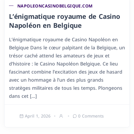
NAPOLEONCASINOBELGIQUE.COM
L’énigmatique royaume de Casino
Napoléon en Belgique
L’énigmatique royaume de Casino Napoléon en
Belgique Dans le cœur palpitant de la Belgique, un
trésor caché attend les amateurs de jeux et
d’histoire : le Casino Napoléon Belgique. Ce lieu
fascinant combine l’excitation des jeux de hasard
avec un hommage à l’un des plus grands
stratèges militaires de tous les temps. Plongeons
dans cet […]
April 1, 2026
0 Comments