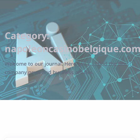
Category:
napoleoncasinobelgique.co
Welcome to our journal. Here you can find the latest
company news and business articles.