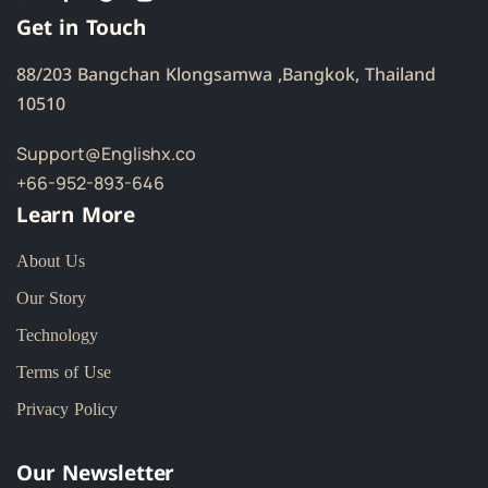
Get in Touch
88/203 Bangchan Klongsamwa ,Bangkok, Thailand
10510
Support@Englishx.co
+66-952-893-646
Learn More
About Us
Our Story
Technology
Terms of Use
Privacy Policy
Our Newsletter