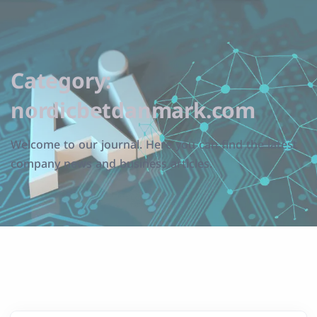
Category:
nordicbetdanmark.com
Welcome to our journal. Here you can find the latest
company news and business articles.