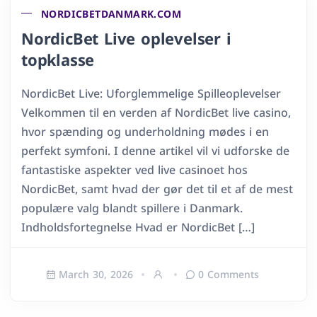
NORDICBETDANMARK.COM
NordicBet Live oplevelser i
topklasse
NordicBet Live: Uforglemmelige Spilleoplevelser
Velkommen til en verden af NordicBet live casino,
hvor spænding og underholdning mødes i en
perfekt symfoni. I denne artikel vil vi udforske de
fantastiske aspekter ved live casinoet hos
NordicBet, samt hvad der gør det til et af de mest
populære valg blandt spillere i Danmark.
Indholdsfortegnelse Hvad er NordicBet […]
March 30, 2026
0 Comments