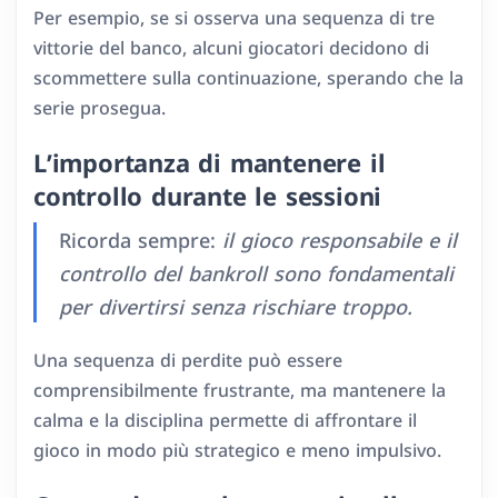
Per esempio, se si osserva una sequenza di tre
vittorie del banco, alcuni giocatori decidono di
scommettere sulla continuazione, sperando che la
serie prosegua.
L’importanza di mantenere il
controllo durante le sessioni
Ricorda sempre:
il gioco responsabile e il
controllo del bankroll sono fondamentali
per divertirsi senza rischiare troppo.
Una sequenza di perdite può essere
comprensibilmente frustrante, ma mantenere la
calma e la disciplina permette di affrontare il
gioco in modo più strategico e meno impulsivo.