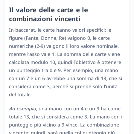
Il valore delle carte e le
combinazioni vincenti
In baccarat, le carte hanno valori specifici: le
figure (Fante, Donna, Re) valgono 0, le carte
numeriche (2-9) valgono il loro valore nominale,
mentre l’asso vale 1. La somma delle carte viene
calcolata modulo 10, quindi l’obiettivo è ottenere
un punteggio tra 0 e 9. Per esempio, una mano
con un 7 e un 6 avrebbe una somma di 13, che si
considera come 3, perché si prende solo l’unità
del totale.
Ad esempio,
una mano con un 4 e un 9 ha come
totale 13, che si considera come 3. La mano con il
punteggio più vicino a 9 vince. La combinazione
vincente, quindi, sarà quella col punteggio più