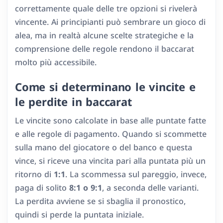
correttamente quale delle tre opzioni si rivelerà
vincente. Ai principianti può sembrare un gioco di
alea, ma in realtà alcune scelte strategiche e la
comprensione delle regole rendono il baccarat
molto più accessibile.
Come si determinano le vincite e
le perdite in baccarat
Le vincite sono calcolate in base alle puntate fatte
e alle regole di pagamento. Quando si scommette
sulla mano del giocatore o del banco e questa
vince, si riceve una vincita pari alla puntata più un
ritorno di
1:1
. La scommessa sul pareggio, invece,
paga di solito
8:1 o 9:1
, a seconda delle varianti.
La perdita avviene se si sbaglia il pronostico,
quindi si perde la puntata iniziale.