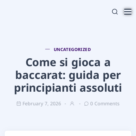
UNCATEGORIZED
Come si gioca a
baccarat: guida per
principianti assoluti
February 7, 2026
0 Comments