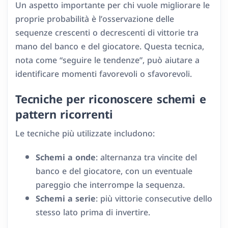
Un aspetto importante per chi vuole migliorare le
proprie probabilità è l’osservazione delle
sequenze crescenti o decrescenti di vittorie tra
mano del banco e del giocatore. Questa tecnica,
nota come “seguire le tendenze”, può aiutare a
identificare momenti favorevoli o sfavorevoli.
Tecniche per riconoscere schemi e
pattern ricorrenti
Le tecniche più utilizzate includono:
Schemi a onde
: alternanza tra vincite del
banco e del giocatore, con un eventuale
pareggio che interrompe la sequenza.
Schemi a serie
: più vittorie consecutive dello
stesso lato prima di invertire.