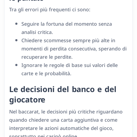
Tra gli errori più frequenti ci sono:
Seguire la fortuna del momento senza
analisi critica.
Chiedere scommesse sempre più alte in
momenti di perdita consecutiva, sperando di
recuperare le perdite.
Ignorare le regole di base sui valori delle
carte e le probabilità.
Le decisioni del banco e del
giocatore
Nel baccarat, le decisioni più critiche riguardano
quando chiedere una carta aggiuntiva e come
interpretare le azioni automatiche del gioco,
soprattutto nei casinò online.