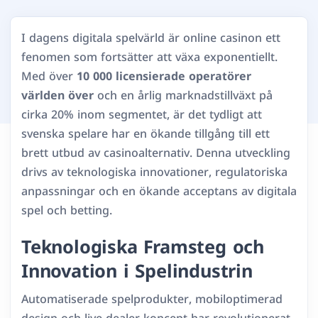
I dagens digitala spelvärld är online casinon ett
fenomen som fortsätter att växa exponentiellt.
Med över
10 000 licensierade operatörer
världen över
och en årlig marknadstillväxt på
cirka
20%
inom segmentet, är det tydligt att
svenska spelare har en ökande tillgång till ett
brett utbud av casinoalternativ. Denna utveckling
drivs av teknologiska innovationer, regulatoriska
anpassningar och en ökande acceptans av digitala
spel och betting.
Teknologiska Framsteg och
Innovation i Spelindustrin
Automatiserade spelprodukter, mobiloptimerad
design och live dealer-koncept har revolutionerat