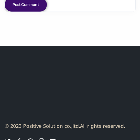
© 2023 Positive Solution co.,ltd.
All rights reserved.