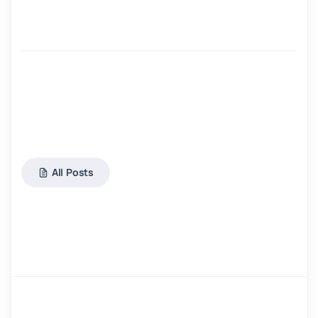
All Posts