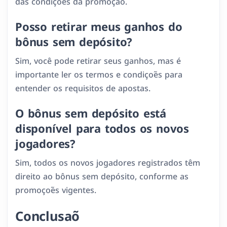
das condições da promoção.
Posso retirar meus ganhos do
bônus sem depósito?
Sim, você pode retirar seus ganhos, mas é
importante ler os termos e condições para
entender os requisitos de apostas.
O bônus sem depósito está
disponível para todos os novos
jogadores?
Sim, todos os novos jogadores registrados têm
direito ao bônus sem depósito, conforme as
promoções vigentes.
Conclusão