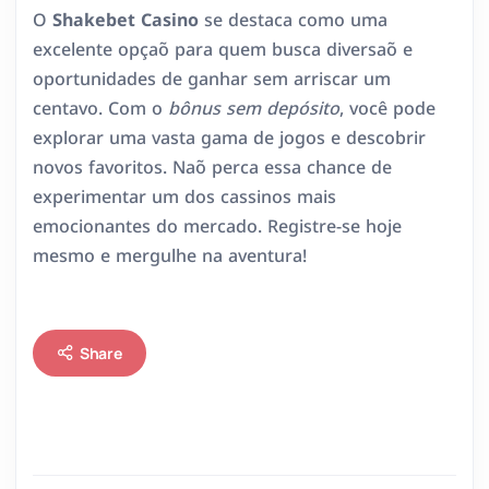
O
Shakebet Casino
se destaca como uma
excelente opção para quem busca diversão e
oportunidades de ganhar sem arriscar um
centavo. Com o
bônus sem depósito
, você pode
explorar uma vasta gama de jogos e descobrir
novos favoritos. Não perca essa chance de
experimentar um dos cassinos mais
emocionantes do mercado. Registre-se hoje
mesmo e mergulhe na aventura!
Share