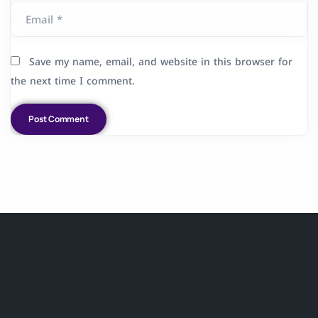
Email *
Save my name, email, and website in this browser for
the next time I comment.