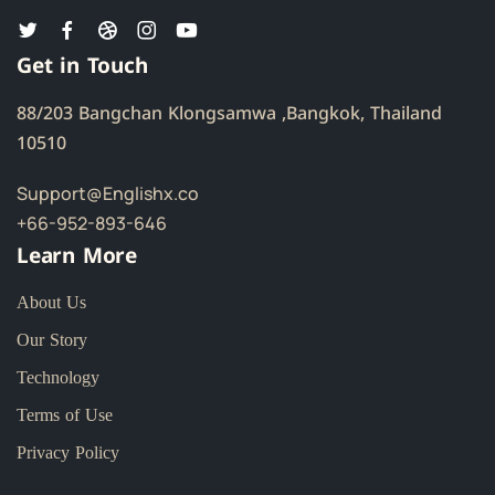
Get in Touch
88/203 Bangchan Klongsamwa ,Bangkok, Thailand
10510
Support@Englishx.co
+66-952-893-646
Learn More
About Us
Our Story
Technology
Terms of Use
Privacy Policy