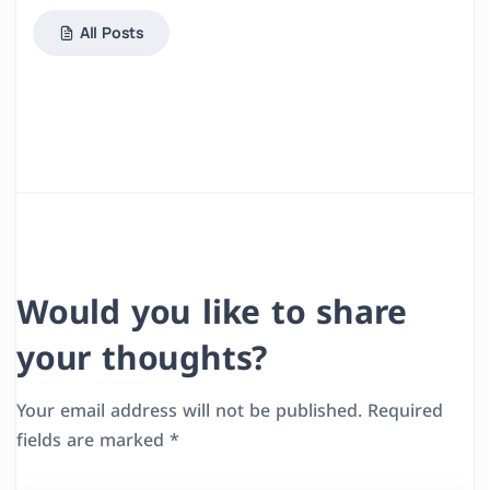
All Posts
Would you like to share
your thoughts?
Your email address will not be published.
Required
fields are marked
*