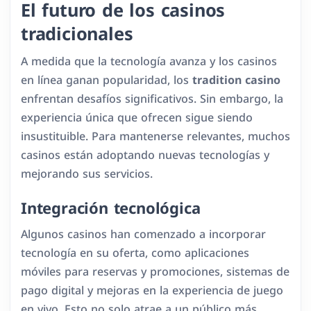
El futuro de los casinos
tradicionales
A medida que la tecnología avanza y los casinos
en línea ganan popularidad, los
tradition casino
enfrentan desafíos significativos. Sin embargo, la
experiencia única que ofrecen sigue siendo
insustituible. Para mantenerse relevantes, muchos
casinos están adoptando nuevas tecnologías y
mejorando sus servicios.
Integración tecnológica
Algunos casinos han comenzado a incorporar
tecnología en su oferta, como aplicaciones
móviles para reservas y promociones, sistemas de
pago digital y mejoras en la experiencia de juego
en vivo. Esto no solo atrae a un público más