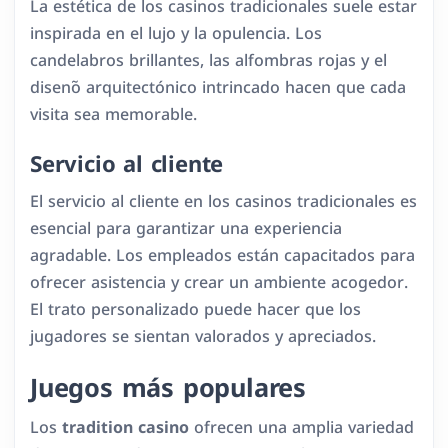
La estética de los casinos tradicionales suele estar
inspirada en el lujo y la opulencia. Los
candelabros brillantes, las alfombras rojas y el
diseño arquitectónico intrincado hacen que cada
visita sea memorable.
Servicio al cliente
El servicio al cliente en los casinos tradicionales es
esencial para garantizar una experiencia
agradable. Los empleados están capacitados para
ofrecer asistencia y crear un ambiente acogedor.
El trato personalizado puede hacer que los
jugadores se sientan valorados y apreciados.
Juegos más populares
Los
tradition casino
ofrecen una amplia variedad