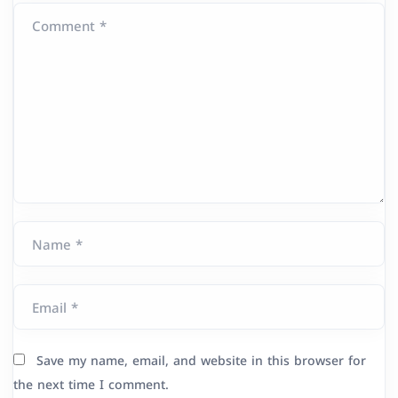
Comment *
Name *
Email *
Save my name, email, and website in this browser for
the next time I comment.