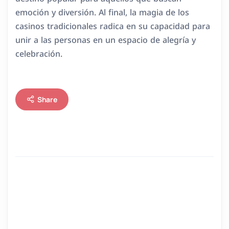
emoción y diversión. Al final, la magia de los
casinos tradicionales radica en su capacidad para
unir a las personas en un espacio de alegría y
celebración.
Share