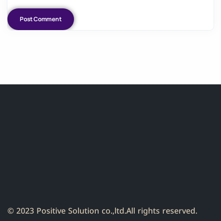
© 2023 Positive Solution co.,ltd.
All rights reserved.