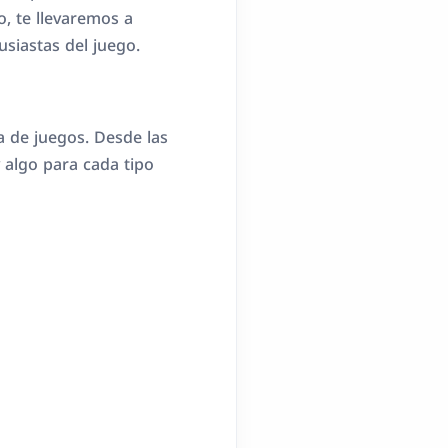
o, te llevaremos a
usiastas del juego.
a de juegos. Desde las
 algo para cada tipo