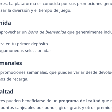
ores. La plataforma es conocida por sus promociones gen
ar la diversión y el tiempo de juego.
nida
 aprovechar un
bono de bienvenida
que generalmente inclu
ra en tu primer depósito
tragamonedas seleccionadas
manales
 promociones semanales, que pueden variar desde devoluc
nos de recarga.
altad
tes pueden beneficiarse de un
programa de lealtad
que r
 puntos canjeables por bonos, giros gratis y otros premios