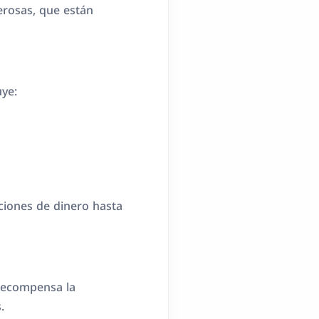
erosas, que están
ye:
iones de dinero hasta
ecompensa la
.