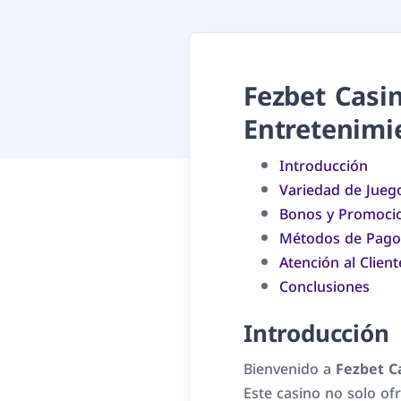
Fezbet Casin
Entretenimi
Introducción
Variedad de Jueg
Bonos y Promoci
Métodos de Pago
Atención al Client
Conclusiones
Introducción
Bienvenido a
Fezbet C
Este casino no solo of