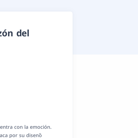
zón del
uentra con la emoción.
aca por su diseño