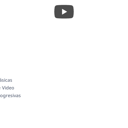
ásicas
 Video
ogresivas