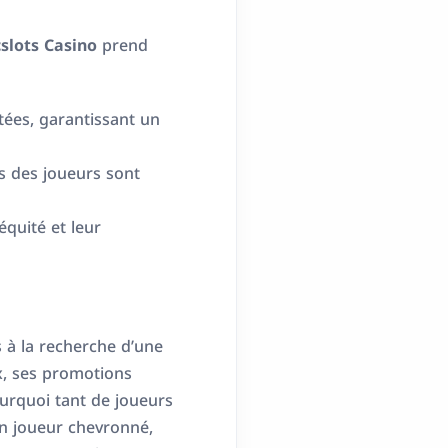
slots Casino
prend
utées, garantissant un
es des joueurs sont
équité et leur
 à la recherche d’une
ux, ses promotions
urquoi tant de joueurs
un joueur chevronné,