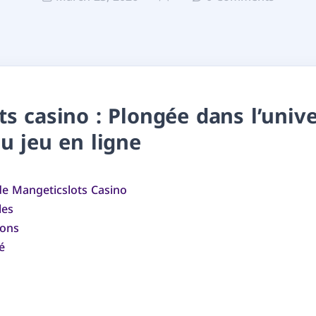
s casino : Plongée dans l’univ
u jeu en ligne
de Mangeticslots Casino
les
ions
té