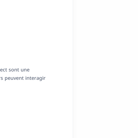
rect sont une
rs peuvent interagir