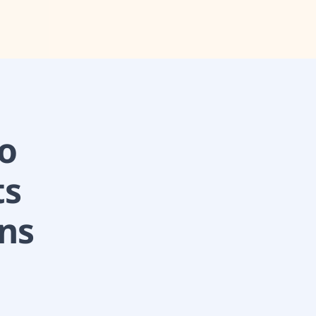
no
ts
ns