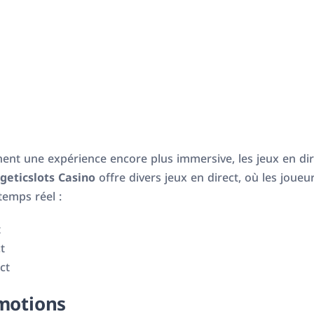
ent une expérience encore plus immersive, les jeux en di
eticslots Casino
offre divers jeux en direct, où les joueu
temps réel :
t
t
ct
motions