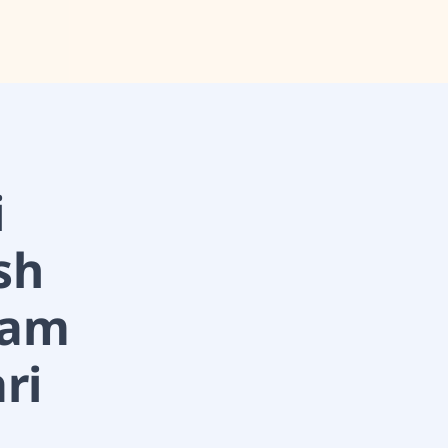
i
sh
dam
ri