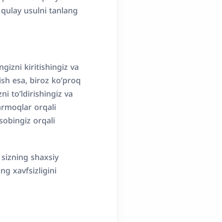
g qulay usulni tanlang
gizni kiritishingiz va
ish esa, biroz ko’proq
ni to’ldirishingiz va
armoqlar orqali
sobingiz orqali
 sizning shaxsiy
ng xavfsizligini