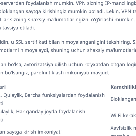
i-serverdan foydalanish mumkin. VPN sizning IP-manzilingiz
bloklangan saytga kirishingiz mumkin bo’ladi. Lekin, VPN ta
-lar sizning shaxsiy ma’lumotlaringizni o’g’irlashi mumkin. 
tavsiya etiladi.
din, u SSL sertifikati bilan himoyalanganligini tekshiring. SS
lumotlarni himoyalaydi, shuning uchun shaxsiy ma’lumotlarin
an bo’lsa, avtorizatsiya qilish uchun ro’yxatdan o’tgan logi
an bo’lsangiz, parolni tiklash imkoniyati mavjud.
ari
Kamchilikl
k, Qulaylik, Barcha funksiyalardan foydalanish
Bloklangan
ti
Qulaylik, Har qanday joyda foydalanish
Wi-Fi kerak
ti
Xavfsizlik
an saytga kirish imkoniyati
mumkin