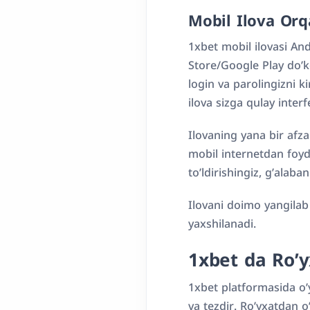
Mobil Ilova Orqa
1xbet mobil ilovasi An
Store/Google Play do’k
login va parolingizni k
ilova sizga qulay interf
Ilovaning yana bir afza
mobil internetdan foyd
to’ldirishingiz, g’alab
Ilovani doimo yangilab 
yaxshilanadi.
1xbet da Ro’y
1xbet platformasida o’
va tezdir. Ro’yxatdan o