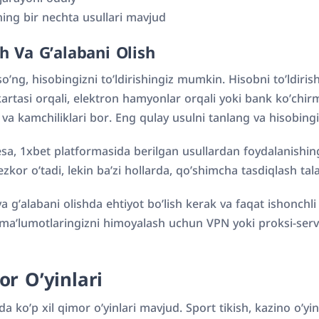
ning bir nechta usullari mavjud
sh Va G’alabani Olish
’ng, hisobingizni to’ldirishingiz mumkin. Hisobni to’ldiris
artasi orqali, elektron hamyonlar orqali yoki bank ko’chirm
i va kamchiliklari bor. Eng qulay usulni tanlang va hisobingiz
esa, 1xbet platformasida berilgan usullardan foydalanishi
ezkor o’tadi, lekin ba’zi hollarda, qo’shimcha tasdiqlash tal
 va g’alabani olishda ehtiyot bo’lish kerak va faqat ishonchl
iy ma’lumotlaringizni himoyalash uchun VPN yoki proksi-ser
r O’yinlari
 ko’p xil qimor o’yinlari mavjud. Sport tikish, kazino o’yinl