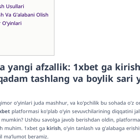
sh Usullari
sh Va G’alabani Olish
O’yinlari
 yangi afzallik: 1xbet ga kirish
qadam tashlang va boylik sari y
imor o’yinlari juda mashhur, va ko’pchilik bu sohada o’z 
xbet
platformasi ko’plab o’yin sevuvchilarining diqqatini ja
 mumkin? Ushbu savolga javob berishdan oldin, platformani
lish muhim. 1xbet ga
kirish
, o’yin tanlash va g’alabaga erish
il ma’lumot beramiz.