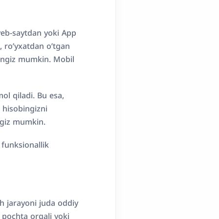
 veb-saytdan yoki App
, ro’yxatdan o’tgan
shingiz mumkin. Mobil
ol qiladi. Bu esa,
 hisobingizni
ingiz mumkin.
 funksionallik
h jarayoni juda oddiy
n pochta orqali yoki