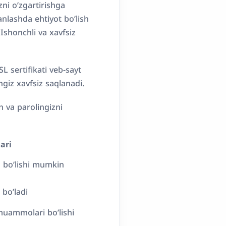
ni o’zgartirishga
nlashda ehtiyot bo’lish
Ishonchli va xavfsiz
L sertifikati veb-sayt
giz xavfsiz saqlanadi.
n va parolingizni
ari
 bo’lishi mumkin
 bo’ladi
 muammolari bo’lishi