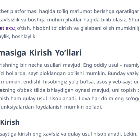
et platformasi haqida to’liq ma’lumot berishga qaratilgan.
s, xavfsizlik va boshqa muhim jihatlar haqida bilib olasiz. S
et вход
o’tish, hisobni to’ldirish va g’alabani olish mumkin
lik, boshlaylik!
asiga Kirish Yo’llari
rishning bir necha usullari mavjud. Eng oddiy usul – rasmiy
zi hollarda, sayt bloklangan bo’lishi mumkin. Bunday vaziy
mumkin: endishli hisobingiz yo’q bo’lsa, asosiy veb-sayt orq
et
ning o’zbek tilida ishlaydigan oynasi mavjud, uni topish
nish ham qulay usul hisoblanadi. Ilova har doim eng so’nggi
funksiyalardan foydalanish mumkin bo’ladi.
Kirish
aytiga kirish eng xavfsiz va qulay usul hisoblanadi. Lekin