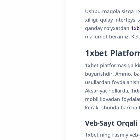
Ushbu maqola sizga 1xb
xilligi, qulay interfey
qanday ro’yxatdan
1xb
ma’lumot beramiz. Kelay
1xbet Platform
1xbet platformasiga ki
buyurishdir. Ammo, ba’
usullardan foydalanish 
Aksariyat hollarda,
1xb
mobil ilovadan foydala
kerak, shunda barcha 
Veb-Sayt Orqali 
1xbet ning rasmiy veb-s