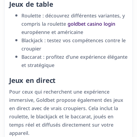
Jeux de table
Roulette : découvrez différentes variantes, y
compris la roulette
goldbet casino login
européenne et américaine
Blackjack : testez vos compétences contre le
croupier
Baccarat : profitez d’une expérience élégante
et stratégique
Jeux en direct
Pour ceux qui recherchent une expérience
immersive, Goldbet propose également des jeux
en direct avec de vrais croupiers. Cela inclut la
roulette, le blackjack et le baccarat, joués en
temps réel et diffusés directement sur votre
appareil.