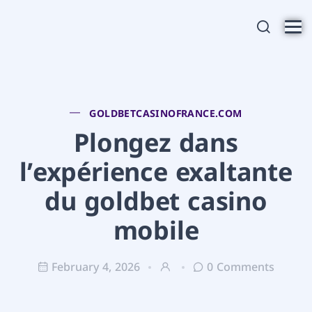
GOLDBETCASINOFRANCE.COM
Plongez dans
l’expérience exaltante
du goldbet casino
mobile
February 4, 2026
0 Comments