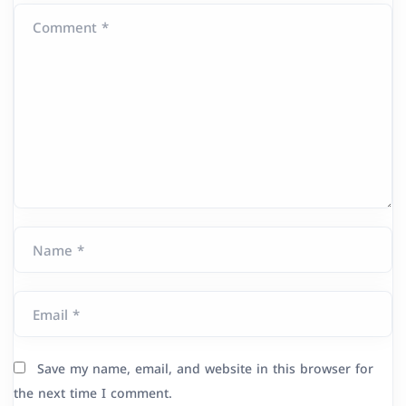
Comment *
Name *
Email *
Save my name, email, and website in this browser for
the next time I comment.