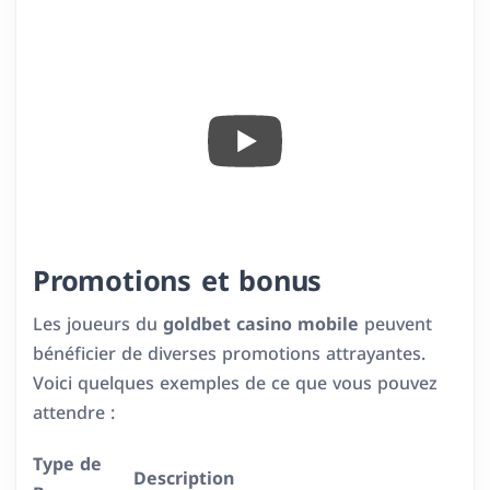
Promotions et bonus
Les joueurs du
goldbet casino mobile
peuvent
bénéficier de diverses promotions attrayantes.
Voici quelques exemples de ce que vous pouvez
attendre :
Type de
Description