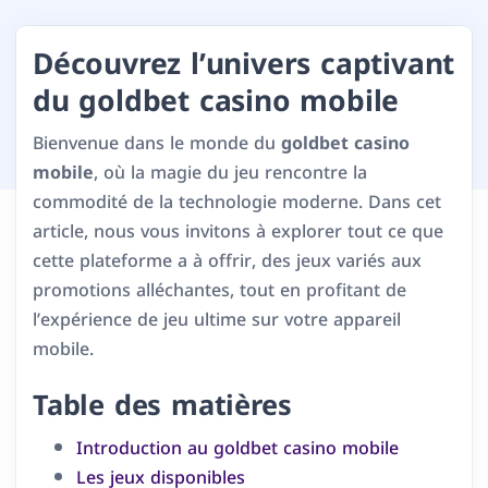
Découvrez l’univers captivant
du goldbet casino mobile
Bienvenue dans le monde du
goldbet casino
mobile
, où la magie du jeu rencontre la
commodité de la technologie moderne. Dans cet
article, nous vous invitons à explorer tout ce que
cette plateforme a à offrir, des jeux variés aux
promotions alléchantes, tout en profitant de
l’expérience de jeu ultime sur votre appareil
mobile.
Table des matières
Introduction au goldbet casino mobile
Les jeux disponibles