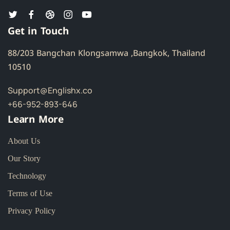
Get in Touch
88/203 Bangchan Klongsamwa ,Bangkok, Thailand
10510
Support@Englishx.co
+66-952-893-646
Learn More
About Us
Our Story
Technology
Terms of Use
Privacy Policy