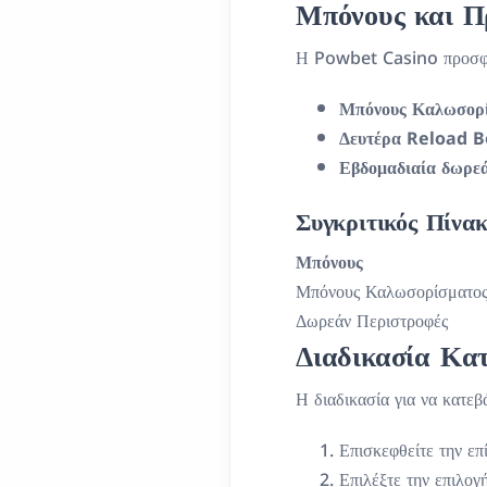
Μπόνους και Π
Η Powbet Casino προσφέρε
Μπόνους Καλωσορί
Δευτέρα Reload B
Εβδομαδιαία δωρεά
Συγκριτικός Πίνα
Μπόνους
Μπόνους Καλωσορίσματο
Δωρεάν Περιστροφές
Διαδικασία Κα
Η διαδικασία για να κατε
Επισκεφθείτε την ε
Επιλέξτε την επιλογ