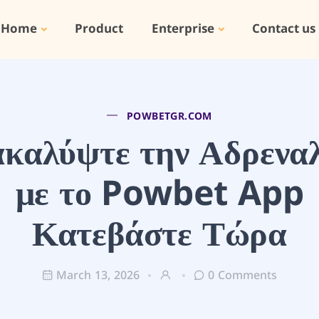
Home
Product
Enterprise
Contact us
POWBETGR.COM
καλύψτε την Αδρενα
με το Powbet App
Κατεβάστε Τώρα
March 13, 2026
0 Comments