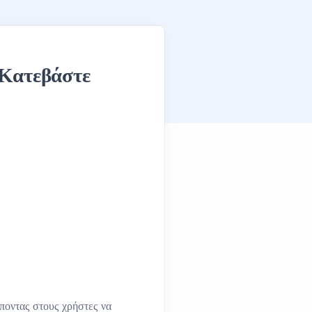
Κατεβάστε
ποντας στους χρήστες να