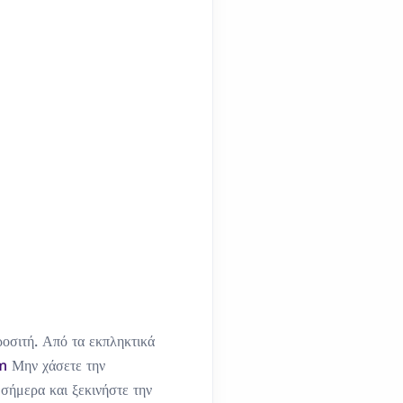
προσιτή. Από τα εκπληκτικά
m
Μην χάσετε την
σήμερα και ξεκινήστε την