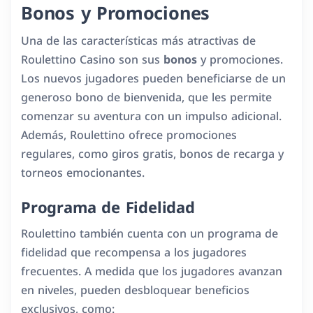
Bonos y Promociones
Una de las características más atractivas de
Roulettino Casino son sus
bonos
y promociones.
Los nuevos jugadores pueden beneficiarse de un
generoso bono de bienvenida, que les permite
comenzar su aventura con un impulso adicional.
Además, Roulettino ofrece promociones
regulares, como giros gratis, bonos de recarga y
torneos emocionantes.
Programa de Fidelidad
Roulettino también cuenta con un programa de
fidelidad que recompensa a los jugadores
frecuentes. A medida que los jugadores avanzan
en niveles, pueden desbloquear beneficios
exclusivos, como: