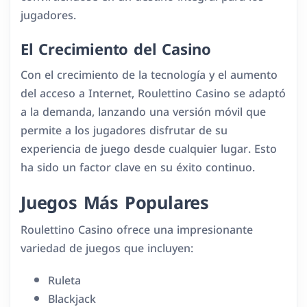
jugadores.
El Crecimiento del Casino
Con el crecimiento de la tecnología y el aumento
del acceso a Internet, Roulettino Casino se adaptó
a la demanda, lanzando una versión móvil que
permite a los jugadores disfrutar de su
experiencia de juego desde cualquier lugar. Esto
ha sido un factor clave en su éxito continuo.
Juegos Más Populares
Roulettino Casino ofrece una impresionante
variedad de juegos que incluyen:
Ruleta
Blackjack