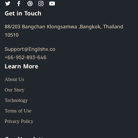
Get in Touch
88/203 Bangchan Klongsamwa ,Bangkok, Thailand
10510
Support@Englishx.co
+66-952-893-646
Learn More
About Us
Our Story
Technology
Terms of Use
Privacy Policy