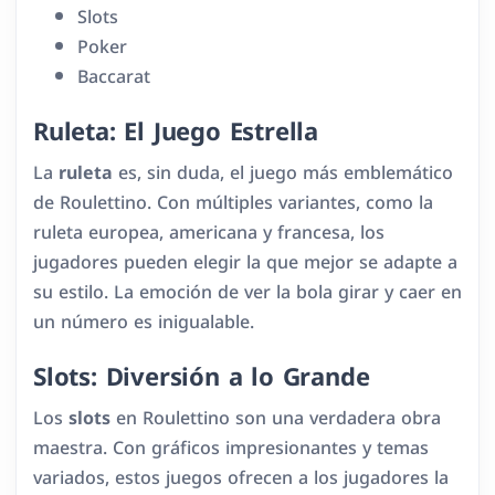
Slots
Poker
Baccarat
Ruleta: El Juego Estrella
La
ruleta
es, sin duda, el juego más emblemático
de Roulettino. Con múltiples variantes, como la
ruleta europea, americana y francesa, los
jugadores pueden elegir la que mejor se adapte a
su estilo. La emoción de ver la bola girar y caer en
un número es inigualable.
Slots: Diversión a lo Grande
Los
slots
en Roulettino son una verdadera obra
maestra. Con gráficos impresionantes y temas
variados, estos juegos ofrecen a los jugadores la