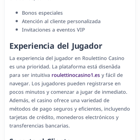
Bonos especiales
Atención al cliente personalizada
Invitaciones a eventos VIP
Experiencia del Jugador
La experiencia del jugador en Roulettino Casino
es una prioridad. La plataforma está diseñada
para ser intuitiva
roulettinocasino1.es
y fácil de
navegar. Los jugadores pueden registrarse en
pocos minutos y comenzar a jugar de inmediato.
Además, el casino ofrece una variedad de
métodos de pago seguros y eficientes, incluyendo
tarjetas de crédito, monederos electrónicos y
transferencias bancarias.