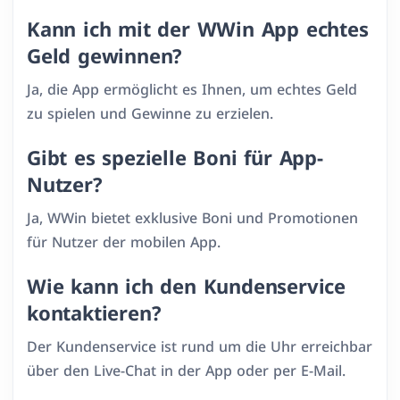
Kann ich mit der WWin App echtes
Geld gewinnen?
Ja, die App ermöglicht es Ihnen, um echtes Geld
zu spielen und Gewinne zu erzielen.
Gibt es spezielle Boni für App-
Nutzer?
Ja, WWin bietet exklusive Boni und Promotionen
für Nutzer der mobilen App.
Wie kann ich den Kundenservice
kontaktieren?
Der Kundenservice ist rund um die Uhr erreichbar
über den Live-Chat in der App oder per E-Mail.