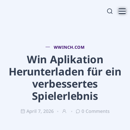
WWINCH.COM
Win Aplikation
Herunterladen für ein
verbessertes
Spielerlebnis
April 7, 2026
0 Comments